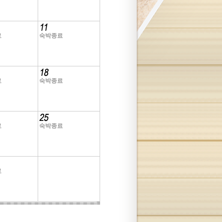
료
숙박종료
료
숙박종료
료
숙박종료
료